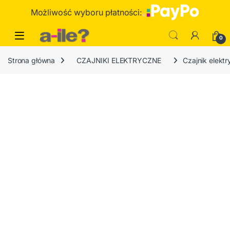
Skip to navigation
Skip to content
Możliwość wyboru płatności:
0
Strona główna
CZAJNIKI ELEKTRYCZNE
Czajnik elektr