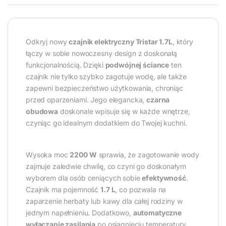
Odkryj nowy
czajnik elektryczny Tristar 1.7L
, który
łączy w sobie nowoczesny design z doskonałą
funkcjonalnością. Dzięki
podwójnej ściance
ten
czajnik nie tylko szybko zagotuje wodę, ale także
zapewni bezpieczeństwo użytkowania, chroniąc
przed oparzeniami. Jego elegancka,
czarna
obudowa
doskonale wpisuje się w każde wnętrze,
czyniąc go idealnym dodatkiem do Twojej kuchni.
Wysoka moc
2200 W
sprawia, że zagotowanie wody
zajmuje zaledwie chwilę, co czyni go doskonałym
wyborem dla osób ceniących sobie
efektywność
.
Czajnik ma pojemność
1.7 L
, co pozwala na
zaparzenie herbaty lub kawy dla całej rodziny w
jednym napełnieniu. Dodatkowo,
automatyczne
wyłączanie zasilania
po osiągnięciu temperatury