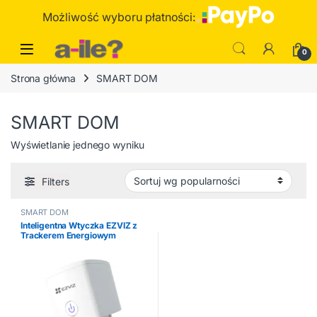
Skip to navigation
Skip to content
Możliwość wyboru płatności:
0
Strona główna
SMART DOM
SMART DOM
Wyświetlanie jednego wyniku
Filters
SMART DOM
Inteligentna Wtyczka EZVIZ z
Trackerem Energiowym