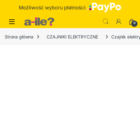
Skip to navigation
Skip to content
Możliwość wyboru płatności:
0
Strona główna
CZAJNIKI ELEKTRYCZNE
Czajnik elekt