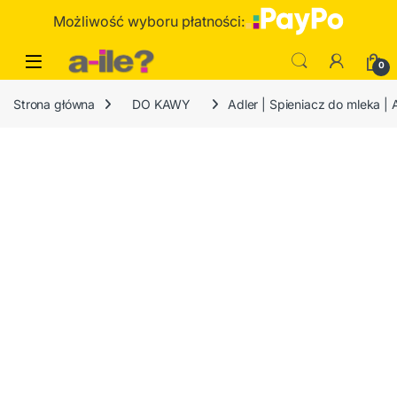
Skip to navigation
Skip to content
Możliwość wyboru płatności:
0
Strona główna
DO KAWY
Adler | Spieniacz do mleka |