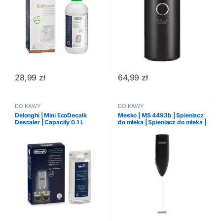
28,99
zł
64,99
zł
DO KAWY
DO KAWY
Delonghi | Mini EcoDecalk
Mesko | MS 4493b | Spieniacz
Descaler | Capacity 0.1 L
do mleka | Spieniacz do mleka |
Czarny