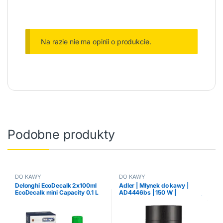
Na razie nie ma opinii o produkcie.
Podobne produkty
DO KAWY
DO KAWY
Delonghi EcoDecalk 2x100ml
Adler | Młynek do kawy |
EcoDecalk mini Capacity 0.1 L
AD4446bs | 150 W |
Pojemność ziaren kawy 75 g |
Wyłącznik bezpieczeństwa
pokrywy | Czarny