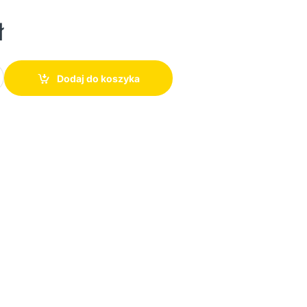
ł
 mleka | AD 4497 | 600 W | Czarny ilości
Dodaj do koszyka