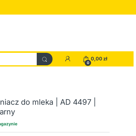
0,00
zł
0
eniacz do mleka | AD 4497 |
arny
agazynie