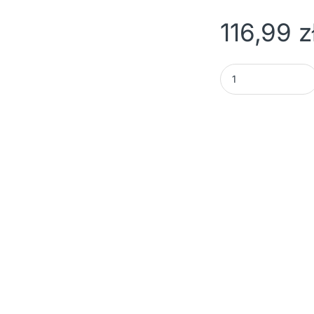
116,99
z
Adler | Spieniacz do