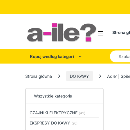
Skip to navigation
Skip to content
Strona g
Search for
Kupuj według kategori
Strona główna
DO KAWY
Adler | Spi
Wszystkie kategorie
CZAJNIKI ELEKTRYCZNE
(42)
EKSPRESY DO KAWY
(26)