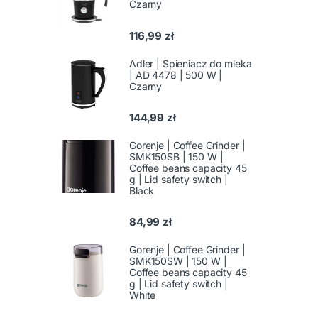
Czarny
116,99
zł
Adler | Spieniacz do mleka
| AD 4478 | 500 W |
Czarny
144,99
zł
Gorenje | Coffee Grinder |
SMK150SB | 150 W |
Coffee beans capacity 45
g | Lid safety switch |
Black
84,99
zł
Gorenje | Coffee Grinder |
SMK150SW | 150 W |
Coffee beans capacity 45
g | Lid safety switch |
White