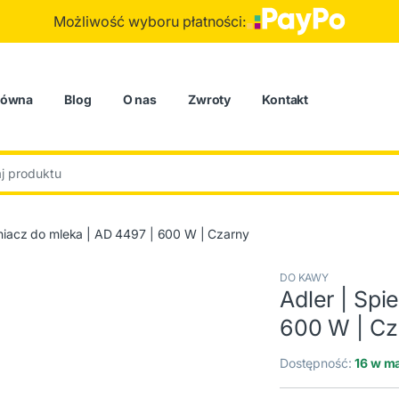
Możliwość wyboru płatności:
łówna
Blog
O nas
Zwroty
Kontakt
:
eniacz do mleka | AD 4497 | 600 W | Czarny
DO KAWY
Adler | Spi
600 W | Cz
Dostępność:
16 w m