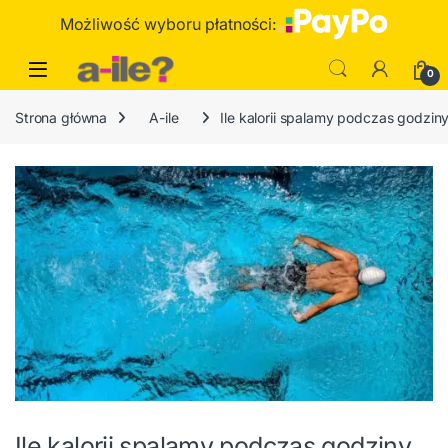
Skip to navigation
Skip to content
Możliwość wyboru płatności:
0
Strona główna
A-ile
Ile kalorii spalamy podczas godzin
Ile kalorii spalamy podczas godziny