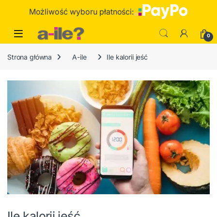
Skip to navigation
Skip to content
Możliwość wyboru płatności:
0
Strona główna
A-ile
Ile kalorii jeść
Ile kalorii jeść