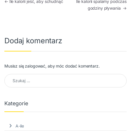
Nawigacja wpisu
←
Ile kalorii jeść, aby schudnąć
Ile kalorii spalamy podczas
godziny pływania
→
Dodaj komentarz
Musisz się
zalogować
, aby móc dodać komentarz.
Szukaj:
Kategorie
A-ile