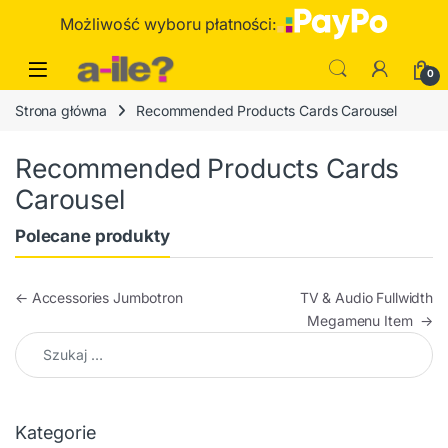
Skip to navigation
Skip to content
Możliwość wyboru płatności:
0
Strona główna
Recommended Products Cards Carousel
Recommended Products Cards
Carousel
Polecane produkty
Nawigacja wpisu
←
Accessories Jumbotron
TV & Audio Fullwidth
Megamenu Item
→
Szukaj:
Kategorie