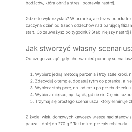
bodźców, która obniża stres i poprawia nastrój.
Gdzie to wykorzystać? W poranku, ale też w popołudniow
zaczyna dzień od trzech oddechów nad parującą filiżank
start. Co zauważysz po tygodniu? Stabilniejszy nastrój i
Jak stworzyć własny scenarius
Od czego zacząć, gdy chcesz mieć poranny scenariusz
Wybierz jedną metodę parzenia i trzy stałe kroki, np
Zdecyduj o tempie, dopasuj rytm do poranka, a nie
Wybierz stałą porę, np. od razu po przebudzeniu lu
Wybierz miejsce, np. kącik, gdzie nic Cię nie rozpr
Trzymaj się prostego scenariusza, który eliminuje z
Z życia: wielu domowych kawoszy wiesza nad stanowiskiem
pauza – dolej do 270 g.” Taki mikro-przepis robi cuda 