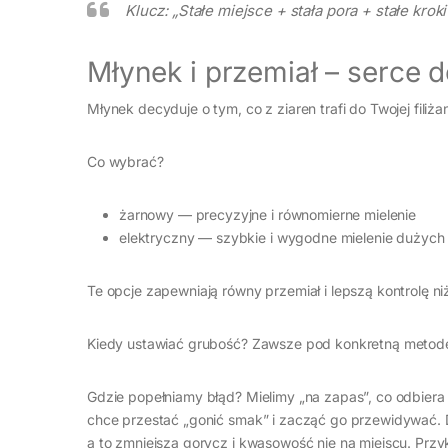
Klucz: „Stałe miejsce + stała pora + stałe krok
Młynek i przemiał – serce
Młynek decyduje o tym, co z ziaren trafi do Twojej filiżan
Co wybrać?
żarnowy — precyzyjne i równomierne mielenie
elektryczny — szybkie i wygodne mielenie dużych i
Te opcje zapewniają równy przemiał i lepszą kontrolę n
Kiedy ustawiać grubość? Zawsze pod konkretną metodę
Gdzie popełniamy błąd? Mielimy „na zapas”, co odbiera 
chce przestać „gonić smak” i zacząć go przewidywać. 
a to zmniejsza gorycz i kwasowość nie na miejscu. Prz