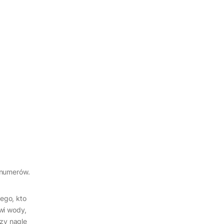
 numerów.
ego, kto
wi wody,
szy nagle