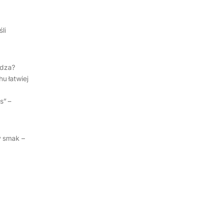
li
wdza?
u łatwiej
s” –
y smak –