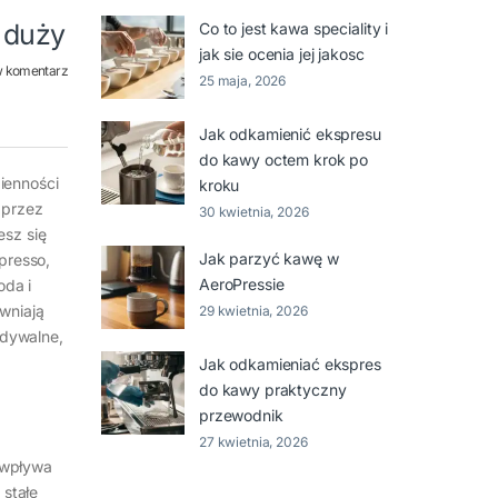
, duży
Co to jest kawa speciality i
jak sie ocenia jej jakosc
w komentarz
25 maja, 2026
Jak odkamienić ekspresu
do kawy octem krok po
zienności
kroku
 przez
30 kwietnia, 2026
esz się
Jak parzyć kawę w
presso,
AeroPressie
oda i
wniają
29 kwietnia, 2026
idywalne,
Jak odkamieniać ekspres
do kawy praktyczny
przewodnik
27 kwietnia, 2026
, wpływa
 stałe