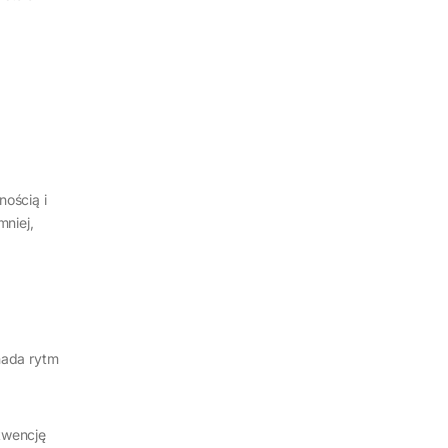
nością i
mniej,
nada rytm
kwencję