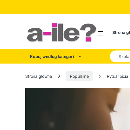
Skip to navigation
Skip to content
Strona g
Search for
Kupuj według kategori
Strona główna
Popularne
Rytuał picia