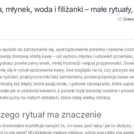
, młynek, woda i filiżanki – małe rytuały
Zosta
. To sposób na zatrzymanie się, uporządkowanie poranka i nadanie cod
swoją domową strefę kawy – od wyboru młynka i ustawień przemiału,
Zyskasz powtarzalny smak, mniej frustracji i więcej przyjemności. Dowi
nią się w rytuał spożywania kawy, bez względu na to, czy parzysz es
a tydzień, praktyczne triki bez termometru, proste proporcje kawa–w
ażę też błędy, które psują smak, i gotowe rozwiązania, które uspra
ła jak w ulubionej kawiarni, a poranki były bardziej uważne i przew
ończymy na małych detalach, które robią wielką różnicę.
zego rytuał ma znaczenie
środowisko kształtuje nawyki: to, co masz pod ręką i jak to ułożysz
 Co tu ma sens? Wydzielenie małego miejsca, gdzie wszystko ma swoje