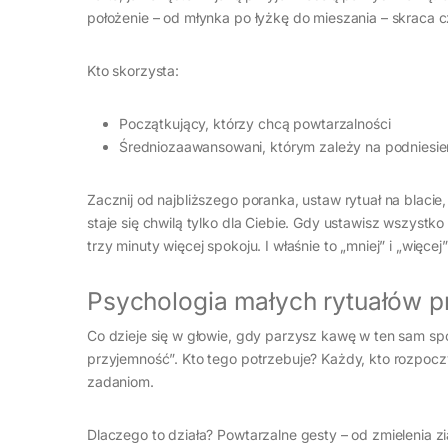
położenie – od młynka po łyżkę do mieszania – skraca c
Kto skorzysta:
Początkujący, którzy chcą powtarzalności
Średniozaawansowani, którym zależy na podniesie
Zacznij od najbliższego poranka, ustaw rytuał na blaci
staje się chwilą tylko dla Ciebie. Gdy ustawisz wszystk
trzy minuty więcej spokoju. I właśnie to „mniej” i „więce
Psychologia małych rytuałów pr
Co dzieje się w głowie, gdy parzysz kawę w ten sam s
przyjemność”. Kto tego potrzebuje? Każdy, kto rozpoczy
zadaniom.
Dlaczego to działa? Powtarzalne gesty – od zmielenia z