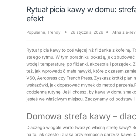
Rytuał picia kawy w domu: strefa
efekt
Popularne
,
Trendy
26 stycznia, 2026
Alina z a-ile?
Rytuał picia kawy to coś więcej niż filiżanka z kofeiną
stałego rytmu. W tym poradniku pokażę, jak zbudować 
wodę i temperaturę, po filiżanki, akcesoria i porządek. 
też, jak wprowadzić małe nawyki, które z czasem zamie
V60, Aeropress czy French Press. Zyskasz krótki plan n
wskazówki, jak dopasować młynek do metod parzenia.Pok
codzienną rutynę. Jeśli chcesz, by kawa w domu smakowa
jesteś we właściwym miejscu. Zaczynamy od podstaw i k
Domowa strefa kawy – dlac
Dlaczego w ogóle warto tworzyć własną strefę kawy? Bo 
na to, jak często i z jaką przyjemnością parzysz kawę.