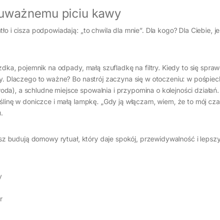
 uważnemu piciu kawy
o i cisza podpowiadają: „to chwila dla mnie”. Dla kogo? Dla Ciebie, jeś
azdka, pojemnik na odpady, małą szufladkę na filtry. Kiedy to się spra
cy. Dlaczego to ważne? Bo nastrój zaczyna się w otoczeniu: w pośpiech
a), a schludne miejsce spowalnia i przypomina o kolejności działań.
ślinę w doniczce i małą lampkę. „Gdy ją włączam, wiem, że to mój cza
.
z budują domowy rytuał, który daje spokój, przewidywalność i lepsz
y
r