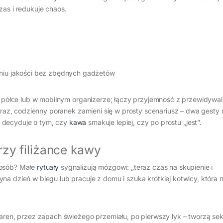
zas i redukuje chaos.
niu jakości bez zbędnych gadżetów
e, półce lub w mobilnym organizerze; łączy przyjemność z przewidywal
o raz, codzienny poranek zamieni się w prosty scenariusz – dwa gesty 
j” decyduje o tym, czy
kawa
smakuje lepiej, czy po prostu „jest”.
zy filiżance kawy
posób? Małe
rytuały
sygnalizują mózgowi: „teraz czas na skupienie i
na dzień w biegu lub pracuje z domu i szuka krótkiej kotwicy, która 
iaren, przez zapach świeżego przemiału, po pierwszy łyk – tworzą se