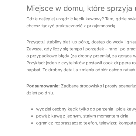
Miejsce w domu, które sprzyja
Gdzie najlepiej urządzić kącik kawowy? Tam, gdzie światł
chcesz łączyć praktyczność z przyjemnością.
Przygotuj stabilny blat lub półkę, dostęp do wody i gni
Zawsze, gdy liczy się tempo i porządek – rano i po pra
o przypadkowe błędy (za drobny przemiał, za gorąca wod
Przykład: jeden z czytelników postawił obok drippera ro
napisał. To drobny detal, a zmienia odbiór całego rytuału
Podsumowanie:
Zadbane środowisko i prosty scenarius
dzień po dniu.
wydziel osobny kącik tylko do parzenia i picia kaw
powiąż kawę z jednym, stałym momentem dnia
ogranicz rozpraszacze: telefon, telewizor, kompute