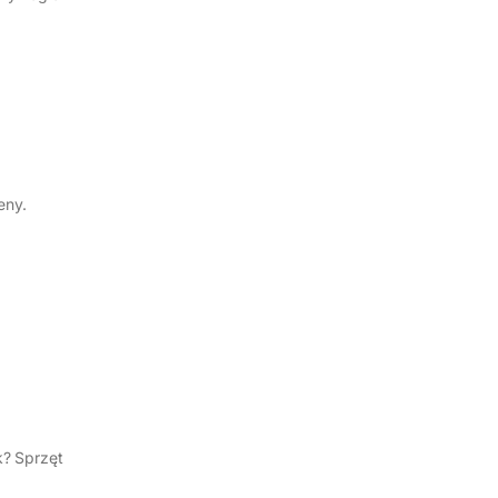
eny.
k? Sprzęt