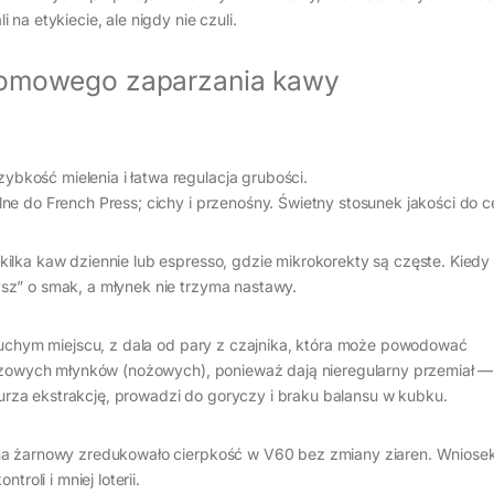
na etykiecie, ale nigdy nie czuli.
domowego zaparzania kawy
ybkość mielenia i łatwa regulacja grubości.
alne do French Press; cichy i przenośny. Świetny stosunek jakości do c
ilka kaw dziennie lub espresso, gdzie mikrokorekty są częste. Kiedy
sz” o smak, a młynek nie trzyma nastawy.
 suchym miejscu, z dala od pary z czajnika, która może powodować
trzowych młynków (nożowych), ponieważ dają nieregularny przemiał —
za ekstrakcję, prowadzi do goryczy i braku balansu w kubku.
na żarnowy zredukowało cierpkość w V60 bez zmiany ziaren. Wniose
roli i mniej loterii.