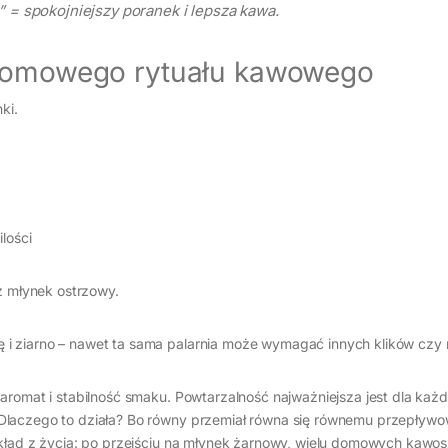
i” = spokojniejszy poranek i lepsza kawa.
 domowego rytuału kawowego
ki.
lości
iż młynek ostrzowy.
 i ziarno – nawet ta sama palarnia może wymagać innych klików czy
aromat i stabilność smaku. Powtarzalność najważniejsza jest dla każd
Dlaczego to działa? Bo równy przemiał równa się równemu przepływo
ykład z życia: po przejściu na młynek żarnowy, wielu domowych kawo