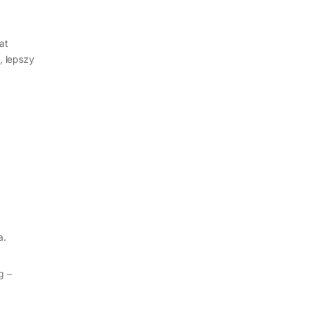
at
, lepszy
a.
g –