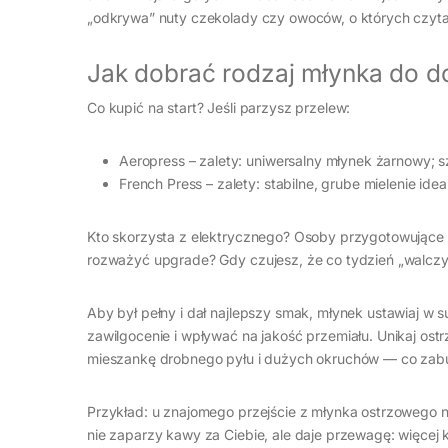
„odkrywa” nuty czekolady czy owoców, o których czytali 
Jak dobrać rodzaj młynka do 
Co kupić na start? Jeśli parzysz przelew:
Aeropress – zalety: uniwersalny młynek żarnowy; sz
French Press – zalety: stabilne, grube mielenie ide
Kto skorzysta z elektrycznego? Osoby przygotowujące k
rozważyć upgrade? Gdy czujesz, że co tydzień „walczy
Aby był pełny i dał najlepszy smak, młynek ustawiaj w
zawilgocenie i wpływać na jakość przemiału. Unikaj os
mieszankę drobnego pyłu i dużych okruchów — co zabur
Przykład: u znajomego przejście z młynka ostrzowego 
nie zaparzy kawy za Ciebie, ale daje przewagę: więcej kont