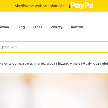
Możliwość wyboru płatności:
łówna
Blog
O nas
Zwroty
Kontakt
:
 kawy w domu: strefa, młynek, woda i filiżanki – małe rytuały, duży efe