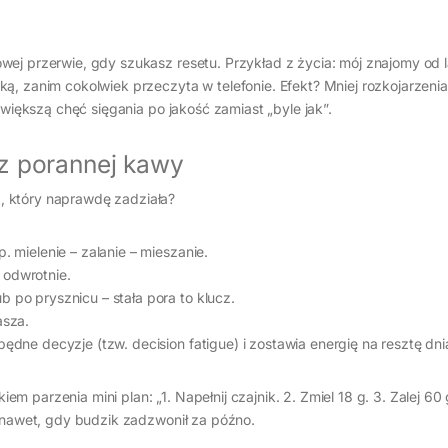
ej przerwie, gdy szukasz resetu. Przykład z życia: mój znajomy od l
ą, zanim cokolwiek przeczyta w telefonie. Efekt? Mniej rozkojarzenia
 większą chęć sięgania po jakość zamiast „byle jak”.
z porannej kawy
, który naprawdę zadziała?
. mielenie – zalanie – mieszanie.
 odwrotnie.
b po prysznicu – stała pora to klucz.
asza.
będne decyzje (tzw. decision fatigue) i zostawia energię na resztę dni
 parzenia mini plan: „1. Napełnij czajnik. 2. Zmiel 18 g. 3. Zalej 60 
– nawet, gdy budzik zadzwonił za późno.