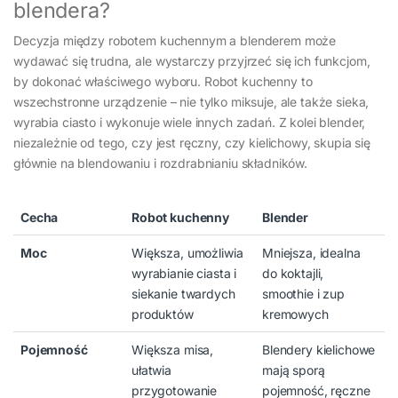
blendera?
Decyzja między robotem kuchennym a blenderem może
wydawać się trudna, ale wystarczy przyjrzeć się ich funkcjom,
by dokonać właściwego wyboru. Robot kuchenny to
wszechstronne urządzenie – nie tylko miksuje, ale także sieka,
wyrabia ciasto i wykonuje wiele innych zadań. Z kolei blender,
niezależnie od tego, czy jest ręczny, czy kielichowy, skupia się
głównie na blendowaniu i rozdrabnianiu składników.
Cecha
Robot kuchenny
Blender
Moc
Większa, umożliwia
Mniejsza, idealna
wyrabianie ciasta i
do koktajli,
siekanie twardych
smoothie i zup
produktów
kremowych
Pojemność
Większa misa,
Blendery kielichowe
ułatwia
mają sporą
przygotowanie
pojemność, ręczne