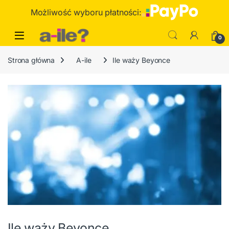
Skip to navigation
Skip to content
Możliwość wyboru płatności:
0
Strona główna
A-ile
Ile waży Beyonce
Ile waży Beyonce