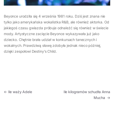
Beyonce urodziła się 4 września 1981 roku. Dziś jest znana nie
tylko jako amerykańska wokalistka R&B, ale również aktorka. Od
jakiegoś czasu gwiazda próbuje odnaleźć się również w świecie
mody. Artystyczne zacięcie Beyonce wykazywała już jako
dziecko. Chętnie brała udział w konkursach tanecznych i
wokalnych. Prawdziwą sławę zdobyła jednak nieco później,
dzięki zespołowi Destiny’s Child.
Nawigacja wpisu
←
Ile waży Adele
Ile kilogramów schudła Anna
Mucha
→