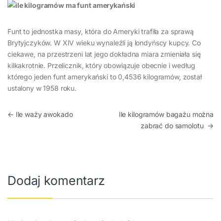
Funt to jednostka masy, która do Ameryki trafiła za sprawą
Brytyjczyków. W XIV wieku wynaleźli ją londyńscy kupcy. Co
ciekawe, na przestrzeni lat jego dokładna miara zmieniała się
kilkakrotnie. Przelicznik, który obowiązuje obecnie i według
którego jeden funt amerykański to 0,4536 kilogramów, został
ustalony w 1958 roku.
Nawigacja wpisu
←
Ile waży awokado
Ile kilogramów bagażu można
zabrać do samolotu
→
Dodaj komentarz