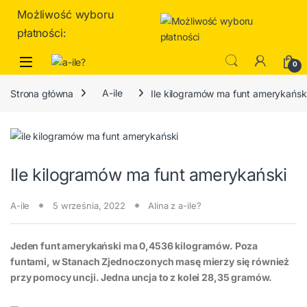
Skip to navigation
Skip to content
Możliwość wyboru
płatności:
0
Strona główna
A-ile
Ile kilogramów ma funt amerykańsk
Ile kilogramów ma funt amerykański
A-ile
5 września, 2022
Alina z a-ile?
Jeden funt amerykański ma 0,4536 kilogramów. Poza
funtami, w Stanach Zjednoczonych masę mierzy się również
przy pomocy uncji. Jedna uncja to z kolei 28,35 gramów.